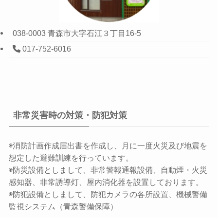
038-0003 青森市大字石江３丁目16-5
017-752-6016
非常災害時の対策・防犯対策
◉消防計画作成届出書を作成し、月に一度火災及び地震を
想定した避難訓練を行っています。
◉防災設備としまして、非常警報通報設備、自動煙・火災
感知器、非常誘導灯、屋内消化器を設置しております。
◉防犯設備としまして、防犯カメラの各所設置、機械警備
監視システム（青森警備保障）