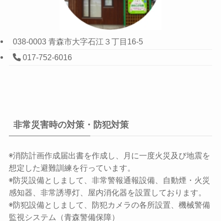
038-0003 青森市大字石江３丁目16-5
017-752-6016
非常災害時の対策・防犯対策
◉消防計画作成届出書を作成し、月に一度火災及び地震を
想定した避難訓練を行っています。
◉防災設備としまして、非常警報通報設備、自動煙・火災
感知器、非常誘導灯、屋内消化器を設置しております。
◉防犯設備としまして、防犯カメラの各所設置、機械警備
監視システム（青森警備保障）