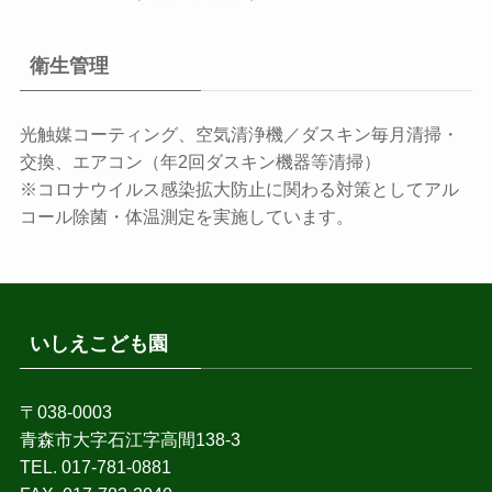
衛生管理
光触媒コーティング、空気清浄機／ダスキン毎月清掃・
交換、エアコン（年2回ダスキン機器等清掃）
※コロナウイルス感染拡大防止に関わる対策としてアル
コール除菌・体温測定を実施しています。
いしえこども園
〒038-0003
青森市大字石江字高間138-3
TEL. 017-781-0881