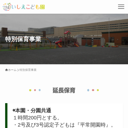
特別保育事業
ホーム
特別保育事業
◉本園・分園共通
１時間200円とする。
・2号及び3号認定子どもは『平常開園時』。