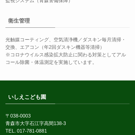
監視システム（青森警備保障）
衛生管理
光触媒コーティング、空気清浄機／ダスキン毎月清掃・
交換、エアコン（年2回ダスキン機器等清掃）
※コロナウイルス感染拡大防止に関わる対策としてアル
コール除菌・体温測定を実施しています。
いしえこども園
〒038-0003
青森市大字石江字高間138-3
TEL. 017-781-0881