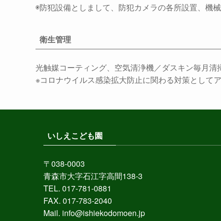
◉防犯設備としまして、防犯カメラの各所設置、機
衛生管理
光触媒コーティング、空気清浄機／ダスキン毎月清
※コロナウイルス感染拡大防止に関わる対策として
いしえこども園
〒038-0003
青森市大字石江字高間138-3
TEL. 017-781-0881
FAX. 017-783-2040
Mail. info@ishiekodomoen.jp