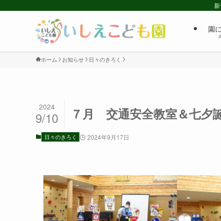
新
園
ホーム
お知らせ
日々のきろく
2024
７月 交通安全教室＆七夕
9/10
日々のきろく
2024年9月17日