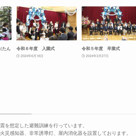
（たん
令和６年度 入園式
令和５年度 卒業式
2024年6月18日
2024年3月27日
地震を想定した避難訓練を行っています。
・火災感知器、非常誘導灯、屋内消化器を設置しております。