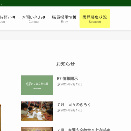
す。
時預かり
お問い合わせ
職員採用情報
園児募集状況
port
Contact
Entry
Situation
お知らせ
R7 情報開示
2025年7月19日
７月 日々のきろく
2024年9月17日
７月 交通安全教室＆七夕誕生