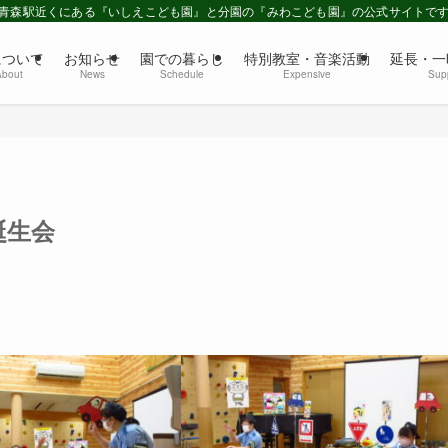
青森駅近くにある『いしえこども園』と分園の『みわこども園』の公式サイトで
について
お知らせ
園での暮らし
特別教室・音楽活動
延長・一
About
News
Schedule
Expensive
Sup
誕生会