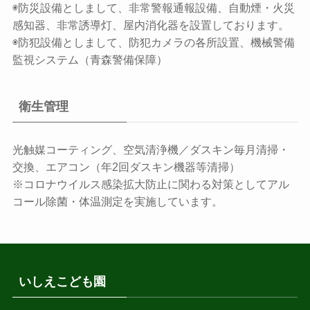
◉防災設備としまして、非常警報通報設備、自動煙・火災
感知器、非常誘導灯、屋内消化器を設置しております。
◉防犯設備としまして、防犯カメラの各所設置、機械警備
監視システム（青森警備保障）
衛生管理
光触媒コーティング、空気清浄機／ダスキン毎月清掃・
交換、エアコン（年2回ダスキン機器等清掃）
※コロナウイルス感染拡大防止に関わる対策としてアル
コール除菌・体温測定を実施しています。
いしえこども園